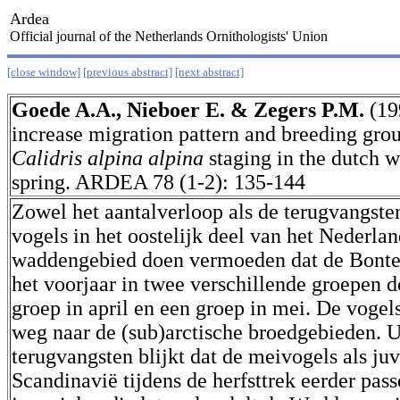
Ardea
Official journal of the Netherlands Ornithologists' Union
[close window]
[previous abstract]
[next abstract]
Goede A.A., Nieboer E. & Zegers P.M.
(19
increase migration pattern and breeding gro
Calidris alpina alpina
staging in the dutch w
spring. ARDEA 78 (1-2): 135-144
Zowel het aantalverloop als de terugvangste
vogels in het oostelijk deel van het Nederla
waddengebied doen vermoeden dat de Bonte 
het voorjaar in twee verschillende groepen d
groep in april en een groep in mei. De vogel
weg naar de (sub)arctische broedgebieden. U
terugvangsten blijkt dat de meivogels als juv
Scandinavië tijdens de herfsttrek eerder pas