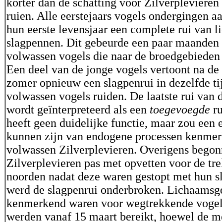
korter dan de schatting voor Zilverplevieren
ruien. Alle eerstejaars vogels ondergingen a
hun eerste levensjaar een complete rui van 
slagpennen. Dit gebeurde een paar maanden 
volwassen vogels die naar de broedgebieden
Een deel van de jonge vogels vertoont na de 
zomer opnieuw een slagpenrui in dezelfde ti
volwassen vogels ruiden. De laatste rui van 
wordt geïnterpreteerd als een
toegevoegde
r
heeft geen duidelijke functie, maar zou een 
kunnen zijn van endogene processen kenme
volwassen Zilverplevieren. Overigens bego
Zilverplevieren pas met opvetten voor de tre
noorden nadat deze waren gestopt met hun s
werd de slagpenrui onderbroken. Lichaamsg
kenmerkend waren voor wegtrekkende vogel
werden vanaf 15 maart bereikt, hoewel de m