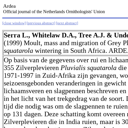
Ardea
Official journal of the Netherlands Ornithologists' Union
[close window]
[previous abstract]
[next abstract]
Serra L., Whitelaw D.A., Tree A.J. & Unde
(1999) Moult, mass and migration of Grey P
squatarola
wintering in South Africa. ARDE
Op basis van de gegevens over rui en licha
355 Zilverplevieren
Pluvialis squatarola
die
1971-1997 in Zuid-Afrika zijn gevangen, wo
seizoensgebonden veranderingen in gewicht e
lichaamsveren en slagpennen beschreven en 
in het licht van het trekgedrag van de soort
tijd die nodig was om de slagpennen te ruien
op 131 dagen. Deze schatting komt overeen 
Zilverplevieren die in India ruien, maar is 