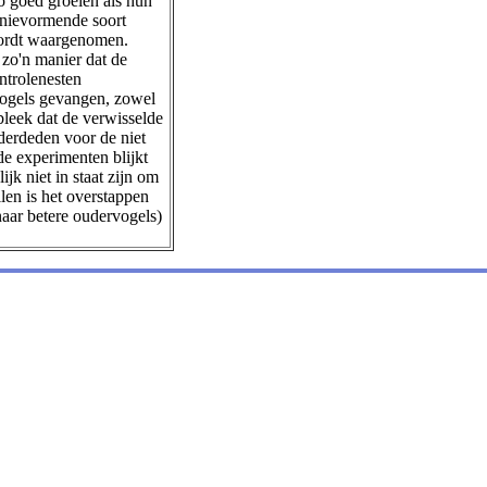
o goed groeien als hun
onievormende soort
wordt waargenomen.
 zo'n manier dat de
ntrolenesten
 vogels gevangen, zowel
bleek dat de verwisselde
derdeden voor de niet
de experimenten blijkt
jk niet in staat zijn om
en is het overstappen
naar betere oudervogels)