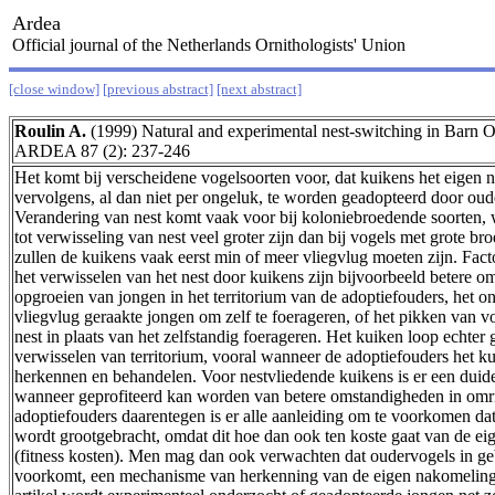
Ardea
Official journal of the Netherlands Ornithologists' Union
[close window]
[previous abstract]
[next abstract]
Roulin A.
(1999) Natural and experimental nest-switching in Barn
ARDEA 87 (2): 237-246
Het komt bij verscheidene vogelsoorten voor, dat kuikens het eigen n
vervolgens, al dan niet per ongeluk, te worden geadopteerd door oud
Verandering van nest komt vaak voor bij koloniebroedende soorten,
tot verwisseling van nest veel groter zijn dan bij vogels met grote broe
zullen de kuikens vaak eerst min of meer vliegvlug moeten zijn. Fact
het verwisselen van het nest door kuikens zijn bijvoorbeeld betere 
opgroeien van jongen in het territorium van de adoptiefouders, het o
vliegvlug geraakte jongen om zelf te foerageren, of het pikken van v
nest in plaats van het zelfstandig foerageren. Het kuiken loop echter gr
verwisselen van territorium, vooral wanneer de adoptiefouders het ku
herkennen en behandelen. Voor nestvliedende kuikens is er een duide
wanneer geprofiteerd kan worden van betere omstandigheden in omrin
adoptiefouders daarentegen is er alle aanleiding om te voorkomen da
wordt grootgebracht, omdat dit hoe dan ook ten koste gaat van de e
(fitness kosten). Men mag dan ook verwachten dat oudervogels in ge
voorkomt, een mechanisme van herkenning van de eigen nakomelinge