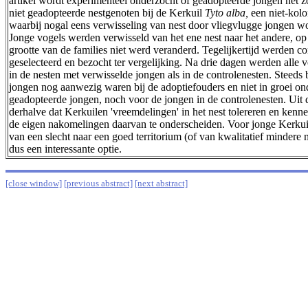
artikel wordt experimenteel onderzocht of geadopteerde jongen net z
niet geadopteerde nestgenoten bij de Kerkuil
Tyto alba,
een niet-kol
waarbij nogal eens verwisseling van nest door vliegvlugge jongen 
Jonge vogels werden verwisseld van het ene nest naar het andere, op
grootte van de families niet werd veranderd. Tegelijkertijd werden co
geselecteerd en bezocht ter vergelijking. Na drie dagen werden alle
in de nesten met verwisselde jongen als in de controlenesten. Steeds 
jongen nog aanwezig waren bij de adoptiefouders en niet in groei on
geadopteerde jongen, noch voor de jongen in de controlenesten. Uit 
derhalve dat Kerkuilen 'vreemdelingen' in het nest tolereren en kenneli
de eigen nakomelingen daarvan te onderscheiden. Voor jonge Kerkuil
van een slecht naar een goed territorium (of van kwalitatief mindere 
dus een interessante optie.
[close window]
[previous abstract]
[next abstract]