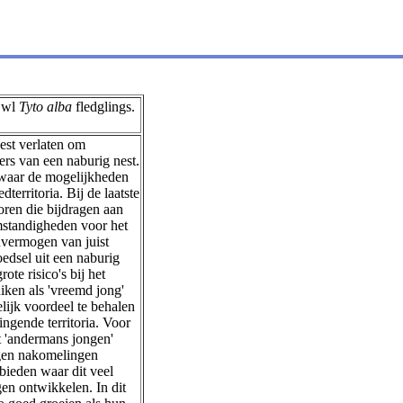
 Owl
Tyto alba
fledglings.
est verlaten om
ers van een naburig nest.
 waar de mogelijkheden
dterritoria. Bij de laatste
oren die bijdragen aan
omstandigheden voor het
nvermogen van juist
oedsel uit een naburig
ote risico's bij het
iken als 'vreemd jong'
lijk voordeel te behalen
gende territoria. Voor
t 'andermans jongen'
igen nakomelingen
bieden waar dit veel
n ontwikkelen. In dit