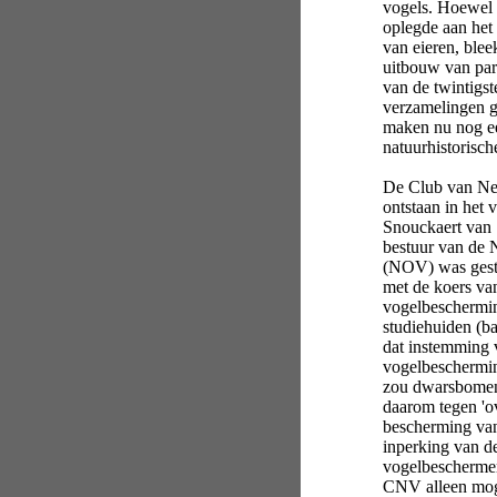
vogels. Hoewel 
oplegde aan het
van eieren, blee
uitbouw van parti
van de twintigs
verzamelingen 
maken nu nog ee
natuurhistorisc
De Club van Ne
ontstaan in het 
Snouckaert van S
bestuur van de 
(NOV) was gesta
met de koers van
vogelbeschermin
studiehuiden (b
dat instemming
vogelbescherming
zou dwarsbomen
daarom tegen 'o
bescherming van
inperking van d
vogelbeschermer
CNV alleen moge