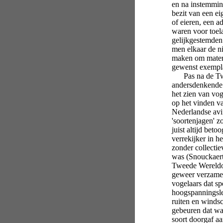
en na instemmin
bezit van een ei
of eieren, een ad
waren voor toel
gelijkgestemden 
men elkaar de n
maken om materi
gewenst exempla
Pas na de Twee
andersdenkende 
het zien van vog
op het vinden v
Nederlandse avi
'soortenjagen' 
juist altijd beto
verrekijker in h
zonder collecti
was (Snouckaer
Tweede Wereldoo
geweer verzamel
vogelaars dat sp
hoogspanningsle
ruiten en winds
gebeuren dat wa
soort doorgaf a