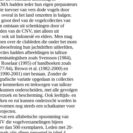
adden ieder hun eigen preparateurs
te toevoer van vers dode vogels door
overal in het land omzetten in balgen.
 groot deel van de vogelcollecties van
en ontstaan uit schenkingen door of
den van de CNV, niet alleen uit
 ook uit Indonesië en elders. Men mag
ebben over de clubleden die onder het mom
beoefening hun jachtdriften uitleefden,
cties hadden afbeeldingen in talloze
erminatiegidsen zoals Svensson (1984),
 Roselaar (1995) of handboeken zoals
977-94), Brown et al. (1982-2000) en
(1990-2001) niet bestaan. Zonder de
rafische variatie opgedaan in collecties
e kenmerken en trekwegen van talloze
 kunnen onderscheiden, met alle gevolgen
erzoek en bescherming. Ook leeftijds- en
ken en rui kunnen onderzocht worden in
e vormen nog steeds een schatkamer voor
projecten.
vat een alfabetische opsomming van
V die vogelverzamelingen bijeen
er dan 500 exemplaren. Leden met 20-
gsels zijn alleen genoemd in tabel 4.