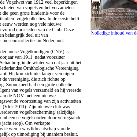
de Vogelwet van 1912 veel beperkingen
 schieten van vogels en het verzamelen
k die geen grote hindernis voor de
culiere vogelcollecties. In de eerste helft
te eeuw werden nog vele nieuwe
gevormd door leden van de Club. Deze
[
volledige inhoud van
n belangrijk deel uit van
he museumcollecties in Nederland.
derlandse Vogelkundigen (CNV) is
voorjaar van 1911, nadat voorzitter
chauburg in de winter van dat jaar uit het
Nederlandse Ornithologische Vereeniging
pt. Hij kon zich niet langer verenigen
 de vereniging, die zich richtte op
g. Snouckaert had een grote collectie
algen) van vogels verzameld en hij vreesde
 van de NOV met een nieuwe
swet de voortzetting van zijn activiteiten
 (Vlek 2011). Zijn nieuwe club was
verdreven vogelbescherming' (alzijdige
 inheemse vogelsoorten door verregaande
e jacht erop). Om verkapte
s te weren was lidmaatschap van de
lijk op uitnodiging bij unaniem besluit,