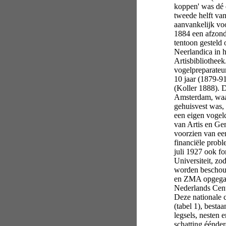
koppen' was dé 
tweede helft van
aanvankelijk voo
1884 een afzond
tentoon gestel
Neerlandica in 
Artisbibliothee
vogelpreparateu
10 jaar (1879-9
(Koller 1888). 
Amsterdam, waar
gehuisvest was,
een eigen vogelc
van Artis en Ge
voorzien van een
financiële probl
juli 1927 ook f
Universiteit, zo
worden beschouw
en ZMA opgegaan 
Nederlands Cent
Deze nationale c
(tabel 1), besta
legsels, nesten 
schatting éénder