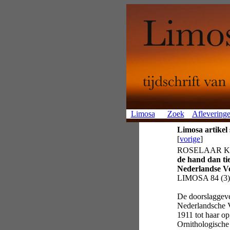
Limosa
Zoek
Aflevering
Limosa artikel
[
vorige
]
ROSELAAR K 
de hand dan tie
Nederlandse Vo
LIMOSA 84 (3):
De doorslaggev
Nederlandsche V
1911 tot haar o
Ornithologische