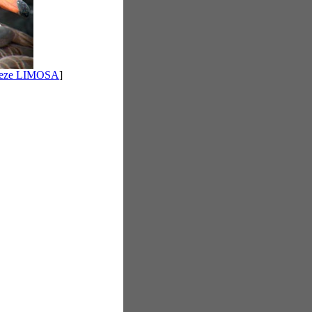
 deze LIMOSA
]