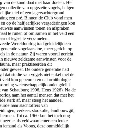
g van de kandidaat met haar doelen. Het
gen collectie van opgezette vogels, balgen
ellijke titel of een jagersachtergrond
ating een pré. Binnen de Club vond men
en op de halfjaarlijkse vergaderingen kon
ieuwste aanwinsten tonen en afspraken
aal te ruilen of om samen in het veld een
ar of legsel te verzamelen.
de Wereldoorlog trad geleidelijk een
generatie vogelaars toe, meer gericht op
els in de natuur. Zij waren vooral gericht
an nieuwe zeldzame aanwinsten voor de
fauna, maar praktiseerden dit
zonder geweer. De oudere generatie had
ogd dat studie van vogels niet enkel met de
et veld kon gebeuren en dat ornithologie
evorming wetenschappelijk ondeugdelijk
t van Schauburg 1906, Hens 1926). Na de
rlog nam het aantal mensen dat met het
de sterk af, maar steeg het aandeel
eurde naar slachtoffers van
idingen, verkeer, stookolie, landbouwgif,
chermen. Tot ca. 1960 kon het toch nog
nneer je als veldwaarnemer een leuke
an iemand als Voous, deze onmiddellijk