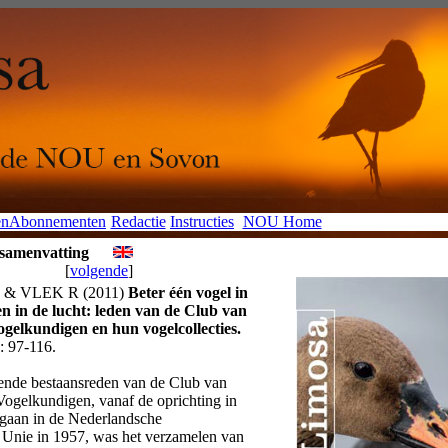
en
Abonnementen
Redactie
Instructies
NOU Home
 samenvatting
[
volgende
]
& VLEK R (2011)
Beter één vogel in
n in de lucht: leden van de Club van
gelkundigen en hun vogelcollecties.
 97-116.
ende bestaansreden van de Club van
ogelkundigen, vanaf de oprichting in
pgaan in de Nederlandsche
 Unie in 1957, was het verzamelen van