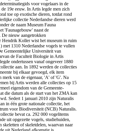
determinatiegids voor vogelaars in de
 de 19e eeuw. In Artis legde men zich
ral toe op exotische dieren, totdat rond
erlijke collectie Nederlandse dieren werd
d onder de naam Museum Fauna
het 'Faunagebouw' naast de
k. De nieuw aangetrokken
r Hendrik Koller wist het museum in ruim
1) met 1310 Nederlandse vogels te vullen
De Gemeentelijke Universiteit van
van de Faculteit Biologie in Artis
 legde ondertussen vanaf ongeveer 1880
ollectie aan. In 1892 werden de collecties
meente bij elkaar gevoegd, elk item
 merk van de eigenaar, 'A' of 'G'. Na
emen bij Artis werden alle collecties op 15
ormeel eigendom van de Gemeente-
dat die datum als de start van het ZMA kan
d. Sedert 1 januari 2010 zijn Naturalis
in één grote nationale collectie, het
rum voor Biodiversiteit (NCB) Naturalis.
ollectie bevat ca. 292 000 vogelitems
ande uit opgezette vogels, studiehuiden,
en skeletten of skeletdelen, waarvan naar
de uit Nederland afkomstig is.