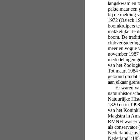
langskwam en tot
pakte maar een g
bij de melding 
1972 (Osieck 19
boomkruipers te
makkelijker te d
boom. De tradit
clubvergaderinge
meer en vogue w
november 1987 
mededelingen ge
van het Zoölog
Tot maart 1984 
getoond omdat h
aan elkaar gren
Er waren van o
natuurhistorisc
Natuurlijke His
1820 en in 1998
van het Koninkl
Magistra in Amst
RMNH was er va
als conservator 
Nederlandse avi
Nederland' (185