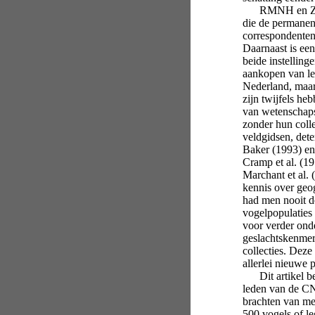
RMNH en ZMA h
die de permanen
correspondenten 
Daarnaast is een
beide instelling
aankopen van le
Nederland, maar
zijn twijfels h
van wetenschaps
zonder hun colle
veldgidsen, det
Baker (1993) en
Cramp et al. (1
Marchant et al. 
kennis over geog
had men nooit d
vogelpopulaties
voor verder ond
geslachtskenmer
collecties. Dez
allerlei nieuwe 
Dit artikel be
leden van de CN
brachten van me
500 vogels of le