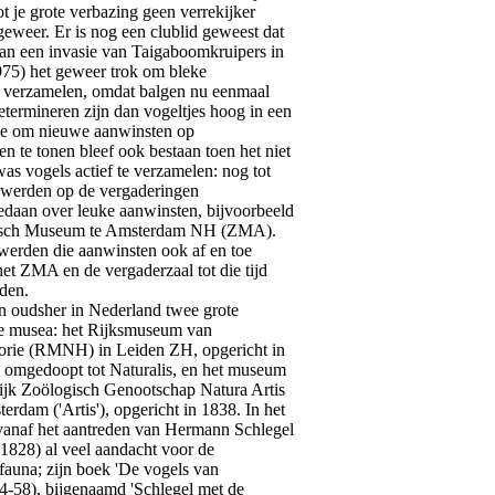
 je grote verbazing geen verrekijker
eweer. Er is nog een clublid geweest dat
van een invasie van Taigaboomkruipers in
75) het geweer trok om bleke
 verzamelen, omdat balgen nu eenmaal
etermineren zijn dan vogeltjes hoog in een
ie om nieuwe aanwinsten op
n te tonen bleef ook bestaan toen het niet
as vogels actief te verzamelen: nog tot
werden op de vergaderingen
daan over leuke aanwinsten, bijvoorbeeld
isch Museum te Amsterdam NH (ZMA).
werden die aanwinsten ook af en toe
et ZMA en de vergaderzaal tot die tijd
sden.
udsher in Nederland twee grote
he musea: het Rijksmuseum van
torie (RMNH) in Leiden ZH, opgericht in
 omgedoopt tot Naturalis, en het museum
ijk Zoölogisch Genootschap Natura Artis
erdam ('Artis'), opgericht in 1838. In het
naf het aantreden van Hermann Schlegel
(1828) al veel aandacht voor de
fauna; zijn boek 'De vogels van
4-58), bijgenaamd 'Schlegel met de