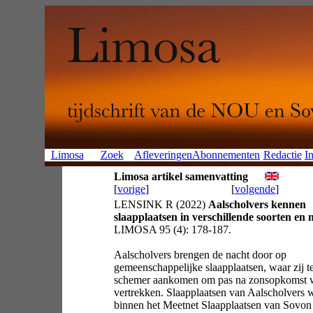
Limosa
Zoek
Afleveringen
Abonnementen
Redactie
In
Limosa artikel samenvatting
[
vorige
]
[
volgende
]
LENSINK R (2022)
Aalscholvers kennen
slaapplaatsen in verschillende soorten en 
LIMOSA 95 (4): 178-187.
Aalscholvers brengen de nacht door op
gemeenschappelijke slaapplaatsen, waar zij t
schemer aankomen om pas na zonsopkomst w
vertrekken. Slaapplaatsen van Aalscholvers
binnen het Meetnet Slaapplaatsen van Sovo