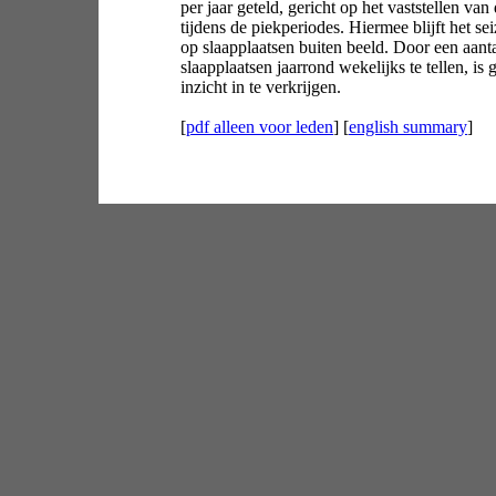
per jaar geteld, gericht op het vaststellen van
tijdens de piekperiodes. Hiermee blijft het s
op slaapplaatsen buiten beeld. Door een aant
slaapplaatsen jaarrond wekelijks te tellen, is
inzicht in te verkrijgen.
[
pdf alleen voor leden
] [
english summary
]