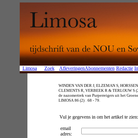
Limosa
Zoek
Afleveringen
Abonnementen
Redactie
In
WINDEN VAN DER J, ELZEMAN S, HORSSEN V
CLEMENTS R, VERBEEK R & TERLOUW S (201
de nazomertrek van Purperreigers uit het Groene
LIMOSA 86 (2) : 68 - 79.
Vul je gegevens in om het artikel te zien
email
adres: