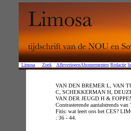
Limosa
Zoek
Afleveringen
Abonnementen
Redactie
In
VAN DEN BREMER L, VAN 
C, SCHEKKERMAN H, DEUZ
VAN DER JEUGD H & FOPPEN
Contrasterende aantalstrends van T
Fitis: wat leert ons het CES? L
: 36 - 44.